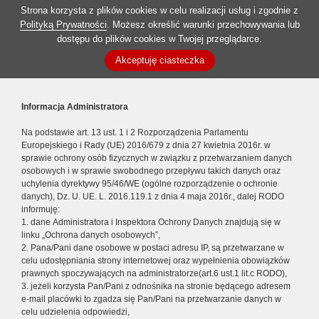
Strona korzysta z plików cookies w celu realizacji usług i zgodnie z
Polityką Prywatności
. Możesz określić warunki przechowywania lub
dostępu do plików cookies w Twojej przeglądarce.
Akceptuję ciasteczka
Informacja Administratora
Na podstawie art. 13 ust. 1 i 2 Rozporządzenia Parlamentu
Europejskiego i Rady (UE) 2016/679 z dnia 27 kwietnia 2016r. w
sprawie ochrony osób fizycznych w związku z przetwarzaniem danych
osobowych i w sprawie swobodnego przepływu takich danych oraz
uchylenia dyrektywy 95/46/WE (ogólne rozporządzenie o ochronie
danych), Dz. U. UE. L. 2016.119.1 z dnia 4 maja 2016r., dalej RODO
informuję:
1. dane Administratora i Inspektora Ochrony Danych znajdują się w
linku „Ochrona danych osobowych”,
2. Pana/Pani dane osobowe w postaci adresu IP, są przetwarzane w
celu udostępniania strony internetowej oraz wypełnienia obowiązków
prawnych spoczywających na administratorze(art.6 ust.1 lit.c RODO),
3. jeżeli korzysta Pan/Pani z odnośnika na stronie będącego adresem
e-mail placówki to zgadza się Pan/Pani na przetwarzanie danych w
celu udzielenia odpowiedzi,