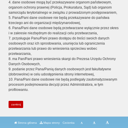
4. dane osobowe mogą być przekazywane organom państwowym,
organom ochrony prawnej (Policja, Prokuratura, Sąd) lub organom
samorządu terytorialnego w związku z prowadzonym postępowaniem,
5. Pana/Pani dane osobowe nie będą przekazywane do państwa
trzeciego ani do organizacji międzynarodowej,
6. Pana/Pani dane osobowe będą przetwarzane wyłącznie przez okres
i w zakresie niezbędnym do realizacji celu przetwarzania,
7. przysługuje Panu/Pani prawo dostępu do treści swoich danych
osobowych oraz ich sprostowania, usunięcia lub ograniczenia
przetwarzania lub prawo do wniesienia sprzeciwu wobec
przetwarzania,
8. ma Pan/Pani prawo wniesienia skargi do Prezesa Urzędu Ochrony
Danych Osobowych,
9. podanie przez Pana/Panią danych osobowych jest fakultatywne
(dobrowolne) w celu udostępnienia strony internetowej,
10. Pana/Pani dane osobowe nie będą podlegały zautomatyzowanym
procesom podejmowania decyzji przez Administratora, w tym
profilowaniu.
zamknij
Strona główna
Mapa strony
Czcionka