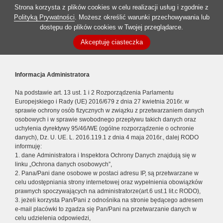
Strona korzysta z plików cookies w celu realizacji usług i zgodnie z
Polityką Prywatności
. Możesz określić warunki przechowywania lub
dostępu do plików cookies w Twojej przeglądarce.
Akceptuję ciasteczka
Informacja Administratora
Na podstawie art. 13 ust. 1 i 2 Rozporządzenia Parlamentu
Europejskiego i Rady (UE) 2016/679 z dnia 27 kwietnia 2016r. w
sprawie ochrony osób fizycznych w związku z przetwarzaniem danych
osobowych i w sprawie swobodnego przepływu takich danych oraz
uchylenia dyrektywy 95/46/WE (ogólne rozporządzenie o ochronie
danych), Dz. U. UE. L. 2016.119.1 z dnia 4 maja 2016r., dalej RODO
informuję:
1. dane Administratora i Inspektora Ochrony Danych znajdują się w
linku „Ochrona danych osobowych”,
2. Pana/Pani dane osobowe w postaci adresu IP, są przetwarzane w
celu udostępniania strony internetowej oraz wypełnienia obowiązków
prawnych spoczywających na administratorze(art.6 ust.1 lit.c RODO),
3. jeżeli korzysta Pan/Pani z odnośnika na stronie będącego adresem
e-mail placówki to zgadza się Pan/Pani na przetwarzanie danych w
celu udzielenia odpowiedzi,