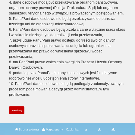
4. dane osobowe mogą być przekazywane organom państwowym,
organom ochrony prawnej (Policja, Prokuratura, Sąd) lub organom
samorządu terytorialnego w związku z prowadzonym postępowaniem,
5. Pana/Pani dane osobowe nie będą przekazywane do państwa
trzeciego ani do organizacji międzynarodowej,
6. Pana/Pani dane osobowe będą przetwarzane wyłącznie przez okres
i w zakresie niezbędnym do realizacji celu przetwarzania,
7. przysługuje Panu/Pani prawo dostępu do treści swoich danych
osobowych oraz ich sprostowania, usunięcia lub ograniczenia
przetwarzania lub prawo do wniesienia sprzeciwu wobec
przetwarzania,
8. ma Pan/Pani prawo wniesienia skargi do Prezesa Urzędu Ochrony
Danych Osobowych,
9. podanie przez Pana/Panią danych osobowych jest fakultatywne
(dobrowolne) w celu udostępnienia strony internetowej,
10. Pana/Pani dane osobowe nie będą podlegały zautomatyzowanym
procesom podejmowania decyzji przez Administratora, w tym
profilowaniu.
zamknij
Strona główna
Mapa strony
Czcionka