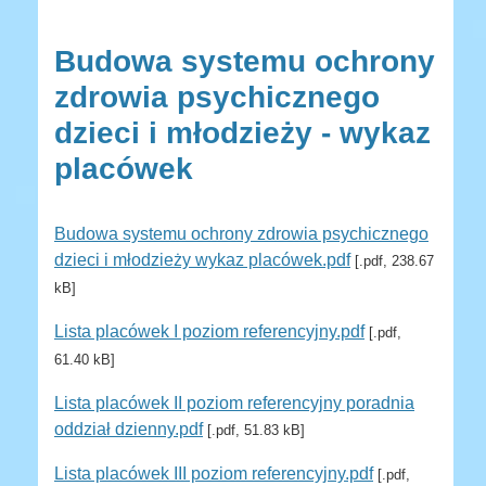
Budowa systemu ochrony
zdrowia psychicznego
dzieci i młodzieży - wykaz
placówek
Budowa systemu ochrony zdrowia psychicznego
dzieci i młodzieży wykaz placówek.pdf
[.pdf, 238.67
kB]
Lista placówek I poziom referencyjny.pdf
[.pdf,
61.40 kB]
Lista placówek II poziom referencyjny poradnia
oddział dzienny.pdf
[.pdf, 51.83 kB]
Lista placówek III poziom referencyjny.pdf
[.pdf,