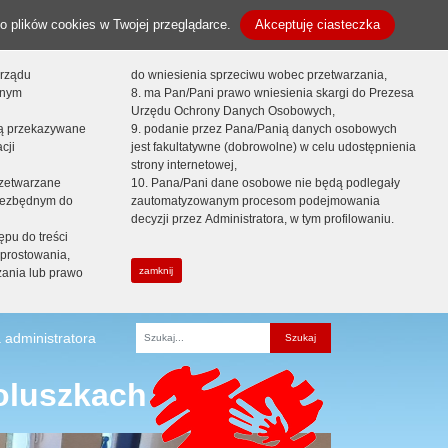
o plików cookies w Twojej przeglądarce.
Akceptuję ciasteczka
orządu
do wniesienia sprzeciwu wobec przetwarzania,
onym
8. ma Pan/Pani prawo wniesienia skargi do Prezesa
Urzędu Ochrony Danych Osobowych,
dą przekazywane
9. podanie przez Pana/Panią danych osobowych
cji
jest fakultatywne (dobrowolne) w celu udostępnienia
strony internetowej,
zetwarzane
10. Pana/Pani dane osobowe nie będą podlegały
niezbędnym do
zautomatyzowanym procesom podejmowania
decyzji przez Administratora, w tym profilowaniu.
ępu do treści
prostowania,
zamknij
zania lub prawo
 administratora
Fraza
oluszkach