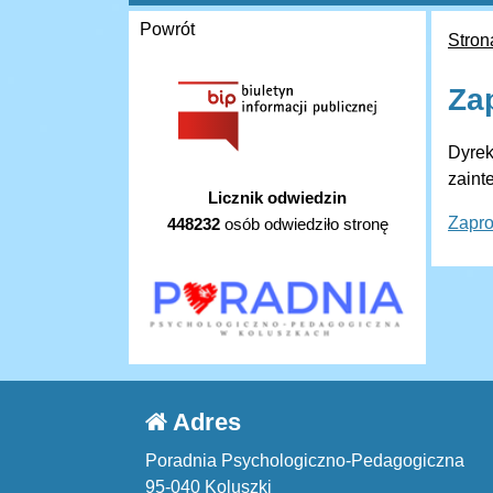
Powrót
Stron
Za
Dyrek
zaint
Licznik odwiedzin
Zapr
448232
osób odwiedziło stronę
Adres
Poradnia Psychologiczno-Pedagogiczna
95-040 Koluszki