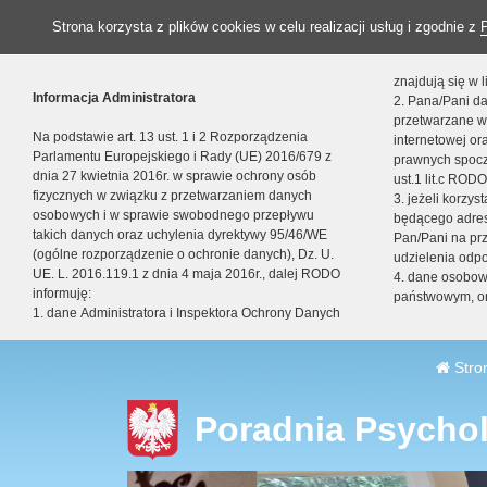
Strona korzysta z plików cookies w celu realizacji usług i zgodnie z
znajdują się w
Informacja Administratora
2. Pana/Pani da
przetwarzane w
Na podstawie art. 13 ust. 1 i 2 Rozporządzenia
internetowej o
Parlamentu Europejskiego i Rady (UE) 2016/679 z
prawnych spocz
dnia 27 kwietnia 2016r. w sprawie ochrony osób
ust.1 lit.c RODO
fizycznych w związku z przetwarzaniem danych
3. jeżeli korzy
osobowych i w sprawie swobodnego przepływu
będącego adres
takich danych oraz uchylenia dyrektywy 95/46/WE
Pan/Pani na pr
(ogólne rozporządzenie o ochronie danych), Dz. U.
udzielenia odp
UE. L. 2016.119.1 z dnia 4 maja 2016r., dalej RODO
4. dane osobo
informuję:
państwowym, or
1. dane Administratora i Inspektora Ochrony Danych
Stro
Poradnia Psycho