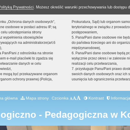
Polityką Prywatności
. Możesz określić warunki przechowywania lub dostępu d
 linku „Ochrona danych osobowych”,
Prokuratura, Sąd) lub organom sam
ne osobowe w postaci adresu IP, są
terytorialnego w związku z prowadz
 celu udostępniania strony
postępowaniem,
raz wypełnienia obowiązków
5. Pana/Pani dane osobowe nie bę
ywających na administratorze(art.6
do państwa trzeciego ani do organiza
),
międzynarodowej,
sta Pan/Pani z odnośnika na stronie
6. Pana/Pani dane osobowe będą pr
em e-mail placówki to zgadza się
wyłącznie przez okres i w zakresie 
zetwarzanie danych w celu
realizacji celu przetwarzania,
owiedzi,
7. przysługuje Panu/Pani prawo dost
we mogą być przekazywane organom
swoich danych osobowych oraz ich s
ganom ochrony prawnej (Policja,
usunięcia lub ograniczenia przetwar
na główna
Mapa strony
Czcionka
Kontrast
Informacja
logiczno - Pedagogiczna w K