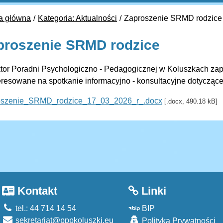
a główna
Kategoria: Aktualności
Zaproszenie SRMD rodzice
proszenie SRMD rodzice
tor Poradni Psychologiczno - Pedagogicznej w Koluszkach za
eresowane na spotkanie informacyjno - konsultacyjne dotycząc
oszenie_SRMD_rodzice_17_03_2026_r_.docx
[.docx, 490.18 kB]
Kontakt
Linki
tel.: 44 714 14 54
BIP
sekretariat@pppkoluszki.eu
Polityka Prywatności