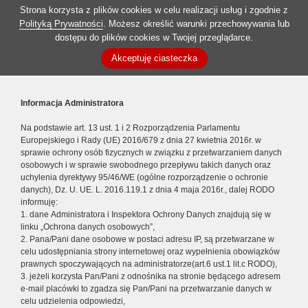
Strona korzysta z plików cookies w celu realizacji usług i zgodnie z
Polityką Prywatności
. Możesz określić warunki przechowywania lub
dostępu do plików cookies w Twojej przeglądarce.
Akceptuję ciasteczka
Informacja Administratora
Na podstawie art. 13 ust. 1 i 2 Rozporządzenia Parlamentu
Europejskiego i Rady (UE) 2016/679 z dnia 27 kwietnia 2016r. w
sprawie ochrony osób fizycznych w związku z przetwarzaniem danych
osobowych i w sprawie swobodnego przepływu takich danych oraz
uchylenia dyrektywy 95/46/WE (ogólne rozporządzenie o ochronie
danych), Dz. U. UE. L. 2016.119.1 z dnia 4 maja 2016r., dalej RODO
informuję:
1. dane Administratora i Inspektora Ochrony Danych znajdują się w
linku „Ochrona danych osobowych”,
2. Pana/Pani dane osobowe w postaci adresu IP, są przetwarzane w
celu udostępniania strony internetowej oraz wypełnienia obowiązków
prawnych spoczywających na administratorze(art.6 ust.1 lit.c RODO),
3. jeżeli korzysta Pan/Pani z odnośnika na stronie będącego adresem
e-mail placówki to zgadza się Pan/Pani na przetwarzanie danych w
celu udzielenia odpowiedzi,