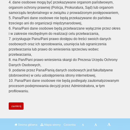
4. dane osobowe mogą być przekazywane organom państwowym,
organom ochrony prawnej (Policja, Prokuratura, Sąd) lub organom
samorządu terytorialnego w związku z prowadzonym postępowaniem,
5. Pana/Pani dane osobowe nie będą przekazywane do państwa
trzeciego ani do organizacji międzynarodowej,
6. Pana/Pani dane osobowe będą przetwarzane wyłącznie przez okres
i w zakresie niezbędnym do realizacji celu przetwarzania,
7. przysługuje Panu/Pani prawo dostępu do treści swoich danych
osobowych oraz ich sprostowania, usunięcia lub ograniczenia
przetwarzania lub prawo do wniesienia sprzeciwu wobec
przetwarzania,
8. ma Pan/Pani prawo wniesienia skargi do Prezesa Urzędu Ochrony
Danych Osobowych,
9. podanie przez Pana/Panią danych osobowych jest fakultatywne
(dobrowolne) w celu udostępnienia strony internetowej,
10. Pana/Pani dane osobowe nie będą podlegały zautomatyzowanym
procesom podejmowania decyzji przez Administratora, w tym
profilowaniu.
zamknij
Strona główna
Mapa strony
Czcionka