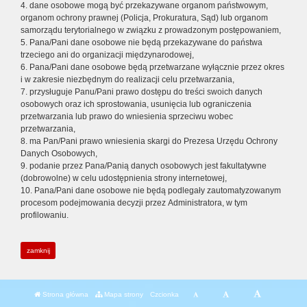
4. dane osobowe mogą być przekazywane organom państwowym,
organom ochrony prawnej (Policja, Prokuratura, Sąd) lub organom
samorządu terytorialnego w związku z prowadzonym postępowaniem,
5. Pana/Pani dane osobowe nie będą przekazywane do państwa
trzeciego ani do organizacji międzynarodowej,
6. Pana/Pani dane osobowe będą przetwarzane wyłącznie przez okres
i w zakresie niezbędnym do realizacji celu przetwarzania,
7. przysługuje Panu/Pani prawo dostępu do treści swoich danych
osobowych oraz ich sprostowania, usunięcia lub ograniczenia
przetwarzania lub prawo do wniesienia sprzeciwu wobec
przetwarzania,
8. ma Pan/Pani prawo wniesienia skargi do Prezesa Urzędu Ochrony
Danych Osobowych,
9. podanie przez Pana/Panią danych osobowych jest fakultatywne
(dobrowolne) w celu udostępnienia strony internetowej,
10. Pana/Pani dane osobowe nie będą podlegały zautomatyzowanym
procesom podejmowania decyzji przez Administratora, w tym
profilowaniu.
zamknij
Strona główna
Mapa strony
Czcionka