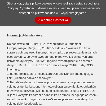
Strona korzysta z plików cookies w celu realizacji usług i zgodnie z
Polityką Prywatności
. Możesz określić warunki przechowywania lub
dostępu do plików cookies w Twojej przeglądarce.
Akceptuję ciasteczka
Informacja Administratora
Na podstawie art. 13 ust. 1 i 2 Rozporządzenia Parlamentu
Europejskiego i Rady (UE) 2016/679 z dnia 27 kwietnia 2016r. w
sprawie ochrony osób fizycznych w związku z przetwarzaniem danych
osobowych i w sprawie swobodnego przepływu takich danych oraz
uchylenia dyrektywy 95/46/WE (ogólne rozporządzenie o ochronie
danych), Dz. U. UE. L. 2016.119.1 z dnia 4 maja 2016r., dalej RODO
informuję:
1. dane Administratora i Inspektora Ochrony Danych znajdują się w
linku „Ochrona danych osobowych”,
2. Pana/Pani dane osobowe w postaci adresu IP, są przetwarzane w
celu udostępniania strony internetowej oraz wypełnienia obowiązków
prawnych spoczywających na administratorze(art.6 ust.1 lit.c RODO),
3. jeżeli korzysta Pan/Pani z odnośnika na stronie będącego adresem
e-mail placówki to zgadza się Pan/Pani na przetwarzanie danych w
celu udzielenia odpowiedzi,